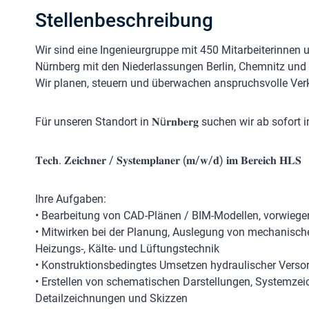
Stellenbeschreibung
Wir sind eine Ingenieurgruppe mit 450 Mitarbeiterinnen 
Nürnberg mit den Niederlassungen Berlin, Chemnitz und 
Wir planen, steuern und überwachen anspruchsvolle Ver
Für unseren Standort in 𝐍ü𝐫𝐧𝐛𝐞𝐫𝐠 suchen wir ab sofort i
𝐓𝐞𝐜𝐡. 𝐙𝐞𝐢𝐜𝐡𝐧𝐞𝐫 / 𝐒𝐲𝐬𝐭𝐞𝐦𝐩𝐥𝐚𝐧𝐞𝐫 (𝐦/𝐰/𝐝) 𝐢𝐦 𝐁𝐞𝐫𝐞𝐢𝐜𝐡 𝐇𝐋𝐒
Ihre Aufgaben:
• Bearbeitung von CAD-Plänen / BIM-Modellen, vorwiege
• Mitwirken bei der Planung, Auslegung von mechanische
Heizungs-, Kälte- und Lüftungstechnik
• Konstruktionsbedingtes Umsetzen hydraulischer Vers
• Erstellen von schematischen Darstellungen, Systemze
Detailzeichnungen und Skizzen