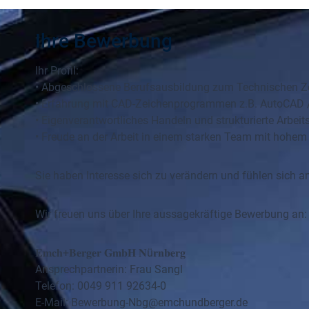
Ihre Bewerbung
Ihr Profil:
• Abgeschlossene Berufsausbildung zum Technischen Z
• Erfahrung mit CAD-Zeichenprogrammen z.B. AutoCAD / R
• Eigenverantwortliches Handeln und strukturierte Arbeit
• Freude an der Arbeit in einem starken Team mit hohe
Sie haben Interesse sich zu verändern und fühlen sich 
Wir freuen uns über Ihre aussagekräftige Bewerbung an:
𝐄𝐦𝐜𝐡+𝐁𝐞𝐫𝐠𝐞𝐫 𝐆𝐦𝐛𝐇 𝐍ü𝐫𝐧𝐛𝐞𝐫𝐠
Ansprechpartnerin: Frau Sangl
Telefon: 0049 911 92634-0
E-Mail: Bewerbung-Nbg@emchundberger.de