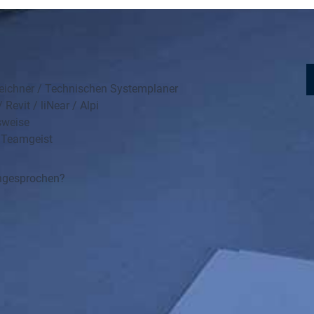
eichner / Technischen Systemplaner
evit / liNear / Alpi
sweise
m Teamgeist
angesprochen?