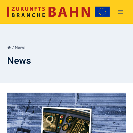
Skip
to
content
/
News
News