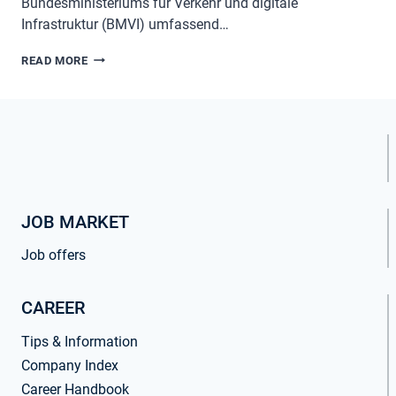
Bundesministeriums für Verkehr und digitale
Infrastruktur (BMVI) umfassend…
BAHNBRANCHE
READ MORE
SICHERT
HALBE
MILLION
ARBEITSPLÄTZE
JOB MARKET
Job offers
CAREER
Tips & Information
Company Index
Career Handbook