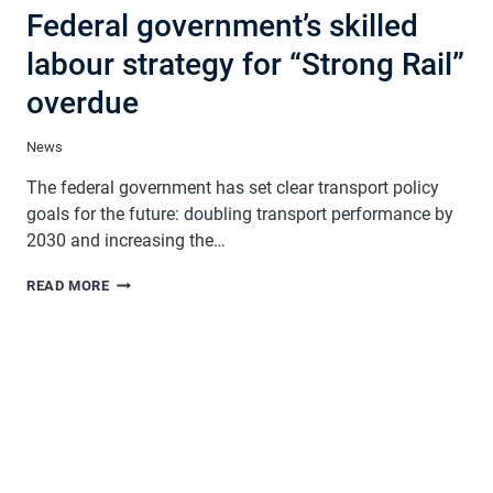
Federal government’s skilled
labour strategy for “Strong Rail”
overdue
News
The federal government has set clear transport policy
goals for the future: doubling transport performance by
2030 and increasing the…
FEDERAL
READ MORE
GOVERNMENT’S
SKILLED
LABOUR
STRATEGY
FOR
“STRONG
RAIL”
OVERDUE